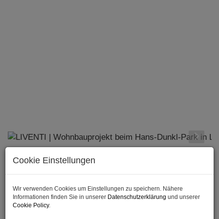
Cookie Einstellungen
Beschreibung
Kolbegasse 39–41, 1230 Wien
Wir verwenden Cookies um Einstellungen zu speichern. Nähere
Informationen finden Sie in unserer
Datenschutzerklärung
und unserer
Cookie Policy
.
In begehrter Wohnlage des 23. Wiener