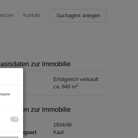
renzen
Kontakt
Suchagent anlegen
asisdaten zur Immobilie
aufpreis
Erfolgreich verkauft
2
läche
ca. 840 m
nserer
asisdaten zur Immobilie
bjektnr.
1934/48
ermarktungsart
Kauf