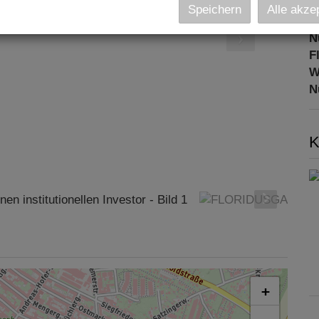
O
Speichern
Alle akze
K
N
F
W
N
K
+