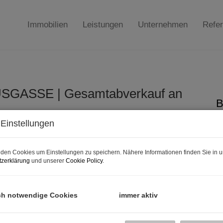
Immobilien
Leistungen
Unternehmen
Refe
DUSGASSE | Gesamtabverkauf an
B
Einstellungen
K
F
den Cookies um Einstellungen zu speichern. Nähere Informationen finden Sie in u
zerklärung
und unserer
Cookie Policy
.
B
ch notwendige Cookies
immer aktiv
O
V