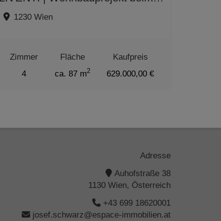
1230 Wien
Zimmer
Fläche
Kaufpreis
2
4
ca. 87 m
629.000,00 €
Adresse
Auhofstraße 38
1130 Wien, Österreich
+43 699 18620001
josef.schwarz@espace-immobilien.at