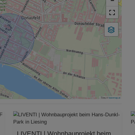
−
Tiles ©
basemap.at
LIVENTI | Wohnbauprojekt beim Hans-Dunkl-Park in Liesing