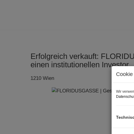
Erfolgreich verkauft: FLORI
einen institutionellen Investor
Cookie 
1210 Wien
Wir verwen
Datenschut
Technis