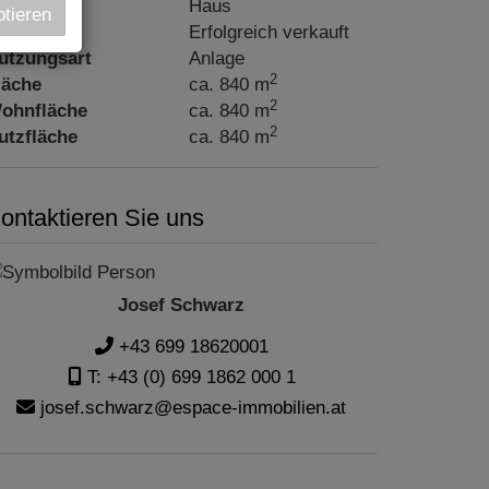
bjektart
Haus
ptieren
aufpreis
Erfolgreich verkauft
utzungsart
Anlage
2
läche
ca. 840 m
2
ohnfläche
ca. 840 m
2
utzfläche
ca. 840 m
ontaktieren Sie uns
Josef Schwarz
+43 699 18620001
T: +43 (0) 699 1862 000 1
josef.schwarz@espace-immobilien.at