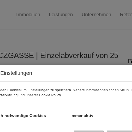
Immobilien
Leistungen
Unternehmen
Refe
ACZGASSE | Einzelabverkauf von 25
B
Einstellungen
K
F
den Cookies um Einstellungen zu speichern. Nähere Informationen finden Sie in u
zerklärung
und unserer
Cookie Policy
.
B
ch notwendige Cookies
immer aktiv
O
V