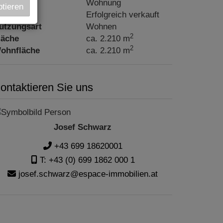
bjektart
Wohnung
ptieren
aufpreis
Erfolgreich verkauft
utzungsart
Wohnen
2
läche
ca. 2.210 m
2
ohnfläche
ca. 2.210 m
ontaktieren Sie uns
Josef Schwarz
+43 699 18620001
T: +43 (0) 699 1862 000 1
josef.schwarz@espace-immobilien.at