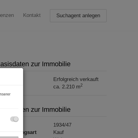
renzen
Kontakt
Suchagent anlegen
asisdaten zur Immobilie
aufpreis
Erfolgreich verkauft
2
läche
ca. 2.210 m
nserer
asisdaten zur Immobilie
bjektnr.
1934/47
ermarktungsart
Kauf