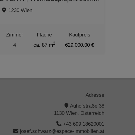
1230 Wien
Zimmer
Fläche
Kaufpreis
2
4
ca. 87 m
629.000,00 €
Adresse
Auhofstraße 38
1130 Wien, Österreich
+43 699 18620001
josef.schwarz@espace-immobilien.at