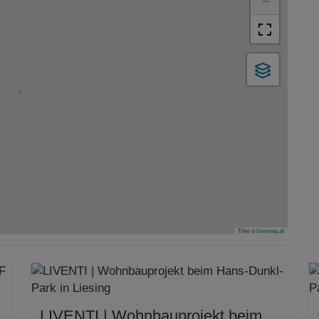
−
Tiles ©
basemap.at
LIVENTI | Wohnbauprojekt beim Hans-Dunkl-Park in Liesing