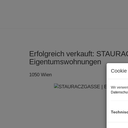
Erfolgreich verkauft: STAUR
Eigentumswohnungen
Cookie 
1050 Wien
Wir verwen
Datenschut
Technis